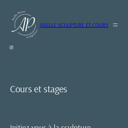
Aller
au
contenu
AXELLE SCULPTURE ET COURS
Instagram
Cours et stages
Initiez-vous à la sculpture